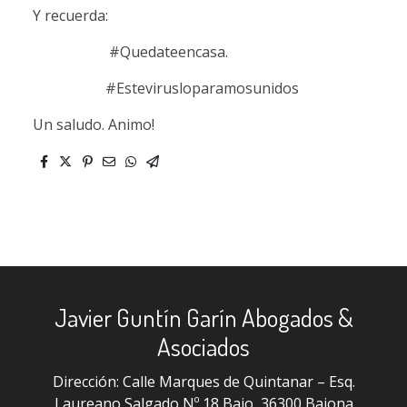
Y recuerda:
#Quedateencasa.
#Estevirusloparamosunidos
Un saludo. Animo!
Javier Guntín Garín Abogados &
Asociados
Dirección: Calle Marques de Quintanar – Esq.
Laureano Salgado Nº 18 Bajo, 36300 Baiona