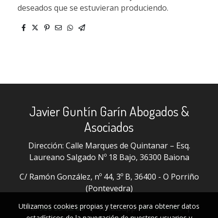
deseados que se estuvieran produciendo.
Javier Guntín Garín Abogados &
Asociados
Dirección: Calle Marques de Quintanar – Esq.
Laureano Salgado Nº 18 Bajo, 36300 Baiona
C/ Ramón González, nº 44, 3º B, 36400 - O Porriño
(Pontevedra)
Utilizamos cookies propias y terceros para obtener datos
Tlf:
986 35 62 83
| Whatsapp:
685 920 993
|
estadísticos de la navegación de nuestros usuarios y